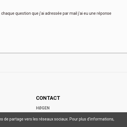
 à chaque question que j'ai adressée par mail j'ai eu une réponse
Très
plus
CONTACT
HØGEN
+33 7 70 22 84 07
ns de partage vers les réseaux sociaux. Pour plus d'informations,