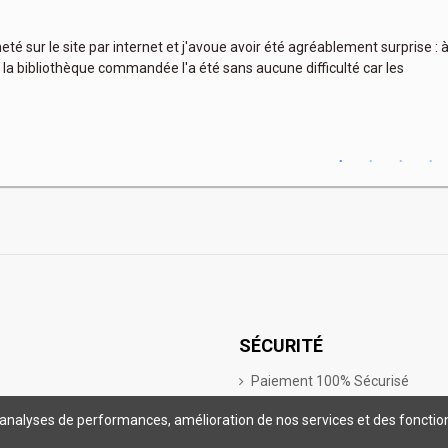
heté sur le site par internet et j'avoue avoir été agréablement surprise :
 la bibliothèque commandée l'a été sans aucune difficulté car les
SÉCURITÉ
Paiement 100% Sécurisé
ales
Protection des données - RGPD
 d’analyses de performances, amélioration de nos services et des fonctio
énérales de Vente
Cookies