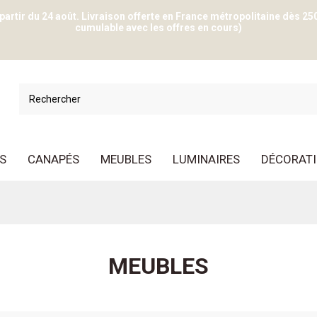
 partir du 24 août. Livraison offerte en France métropolitaine dès 25
cumulable avec les offres en cours)
S
CANAPÉS
MEUBLES
LUMINAIRES
DÉCORAT
MEUBLES