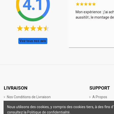
4.1
s et encore une fois à très bon prix. La déco est
Mon expérience : j'ai ac
aussitôt ; le montage de
Voir tous nos avis
LIVRAISON
SUPPORT
Nos Conditions de Livraison
A Propos
Droit de Rétractation de 14 Jours
Mentions Lég
Nous utilisons des cookies, y compris des cookies tiers, à des fins
Conditions G
consultez la
Politique de confidentialité
.