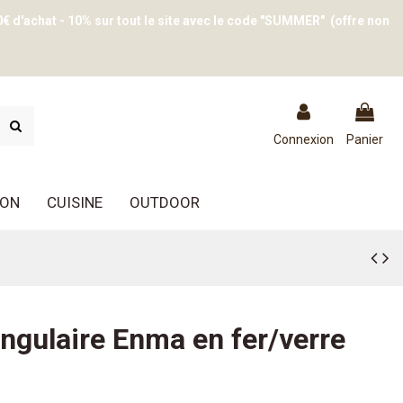
0€ d'achat - 10% sur tout le site avec le code "SUMMER" (offre non
Connexion
Panier
ION
CUISINE
OUTDOOR
ngulaire Enma en fer/verre