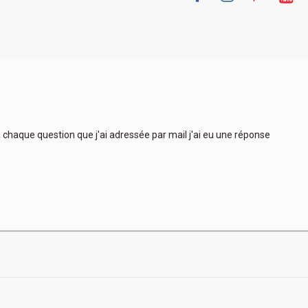
 à chaque question que j'ai adressée par mail j'ai eu une réponse
Très
plus