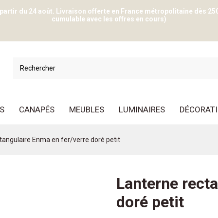
 partir du 24 août. Livraison offerte en France métropolitaine dès 25
cumulable avec les offres en cours)
S
CANAPÉS
MEUBLES
LUMINAIRES
DÉCORAT
tangulaire Enma en fer/verre doré petit
Lanterne recta
doré petit