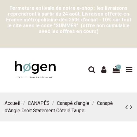
Fermeture estivale de notre e-shop : les livraisons
reprendront à partir du 24 août. Livraison offerte en
France métropolitaine dès 250€ d'achat - 10% sur tout
le site avec le code "SUMMER" (offre non cumulable
avec les offres en cours)
0
Accueil
CANAPÉS
Canapé d'angle
Canapé
d'Angle Droit Statement Côtelé Taupe