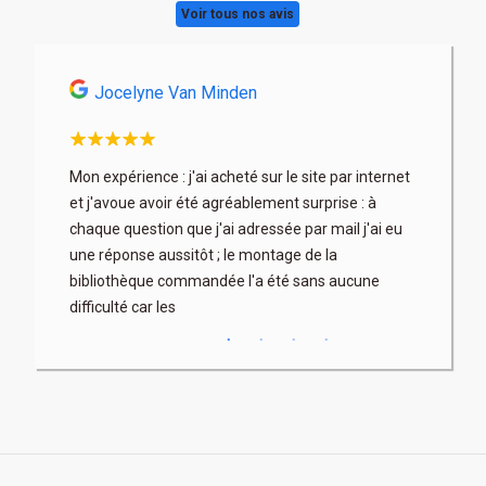
Voir tous nos avis
Jocelyne Van Minden
Astri
son
Mon expérience : j'ai acheté sur le site par internet
Très profe
x. Les
et j'avoue avoir été agréablement surprise : à
articles b
 fois à
chaque question que j'ai adressée par mail j'ai eu
au mieux) 
rix parfois
une réponse aussitôt ; le montage de la
contacter 
bibliothèque commandée l'a été sans aucune
difficulté car les