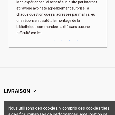
son
Mon expérience : j'ai acheté sur le site par internet
Très profe
x. Les
et j'avoue avoir été agréablement surprise : à
articles b
 fois à
chaque question que j'ai adressée par mail j'ai eu
au mieux) 
rix parfois
une réponse aussitôt ; le montage de la
contacter 
bibliothèque commandée l'a été sans aucune
difficulté car les
LIVRAISON
SUPPORT
Nous utilisons des cookies, y compris des cookies tiers,
à des fins d’analyses de performances, amélioration de