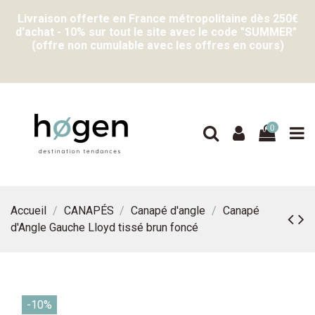
Livraison offerte en France métropolitaine dès 250€
d'achat - 10% sur tout le site avec le code "SUMMER"
(offre non cumulable avec les offres en cours)
0
Accueil
CANAPÉS
Canapé d'angle
Canapé
d'Angle Gauche Lloyd tissé brun foncé
-10%