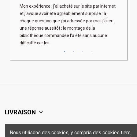
son
Mon expérience : j'ai acheté sur le site par internet
Très profe
x. Les
et j'avoue avoir été agréablement surprise : à
articles b
 fois à
chaque question que j'ai adressée par mail j'ai eu
au mieux) 
rix parfois
une réponse aussitôt ; le montage de la
contacter 
bibliothèque commandée l'a été sans aucune
difficulté car les
LIVRAISON
SUPPORT
Nous utilisons des cookies, y compris des cookies tiers,