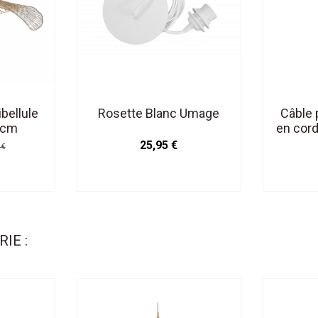
bellule
Rosette Blanc Umage
Câble 
5cm
en cord
Doré 
25,95 €
 €
IE :