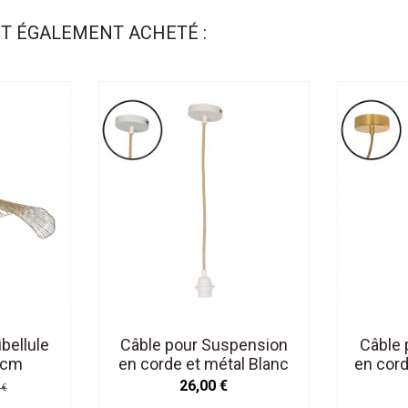
NT ÉGALEMENT ACHETÉ :
bellule
Câble pour Suspension
Câble 
5cm
en corde et métal Blanc
en cord
douille H.110cm
Doré 
26,00 €
 €