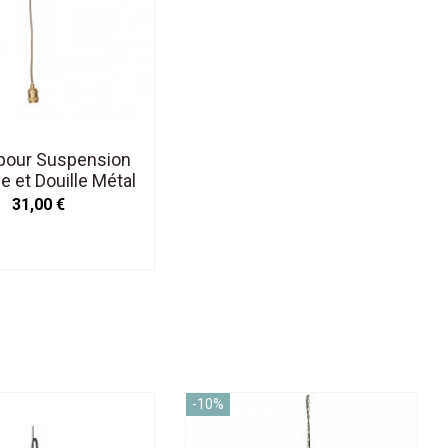
pour Suspension
e et Douille Métal
Satiné H.110cm
31,00 €
-10%