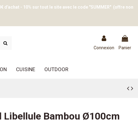
0€ d'achat - 10% sur tout le site avec le code "SUMMER" (offre non
Connexion
Panier
ION
CUISINE
OUTDOOR
l Libellule Bambou Ø100cm