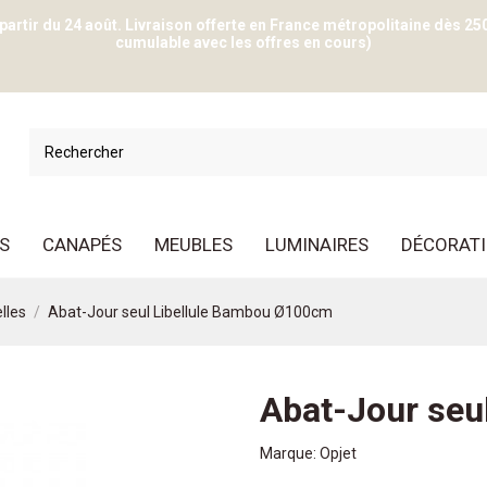
 partir du 24 août. Livraison offerte en France métropolitaine dès 25
cumulable avec les offres en cours)
S
CANAPÉS
MEUBLES
LUMINAIRES
DÉCORAT
lles
Abat-Jour seul Libellule Bambou Ø100cm
Abat-Jour seu
Marque:
Opjet