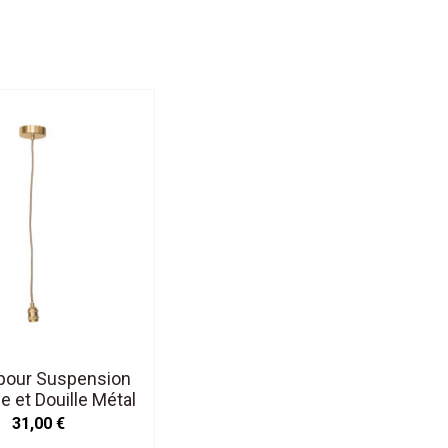
pour Suspension
e et Douille Métal
Satiné H.110cm
31,00 €