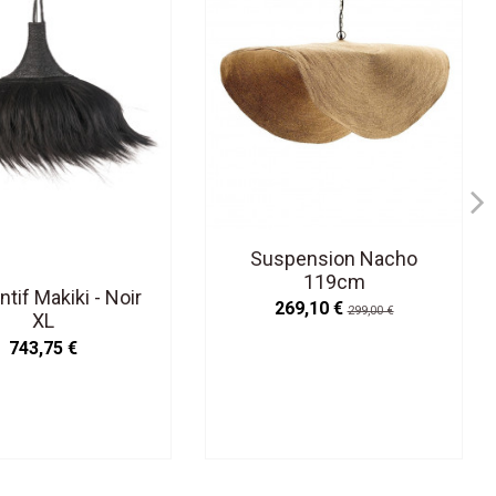
Suspension Nacho
119cm
tif Makiki - Noir
269,10 €
299,00 €
XL
743,75 €