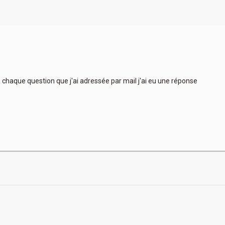
 à chaque question que j'ai adressée par mail j'ai eu une réponse
Très
plus