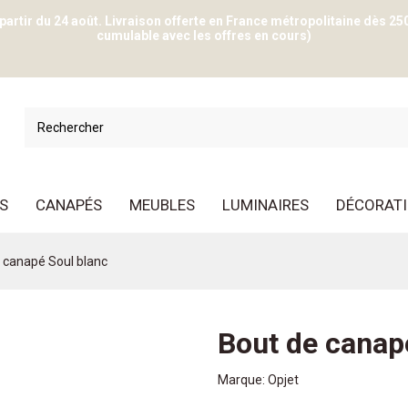
 partir du 24 août. Livraison offerte en France métropolitaine dès 25
cumulable avec les offres en cours)
S
CANAPÉS
MEUBLES
LUMINAIRES
DÉCORAT
 canapé Soul blanc
Bout de canap
Marque:
Opjet