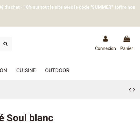
0€ d'achat - 10% sur tout le site avec le code "SUMMER" (offre non
Connexion
Panier
ION
CUISINE
OUTDOOR
é Soul blanc