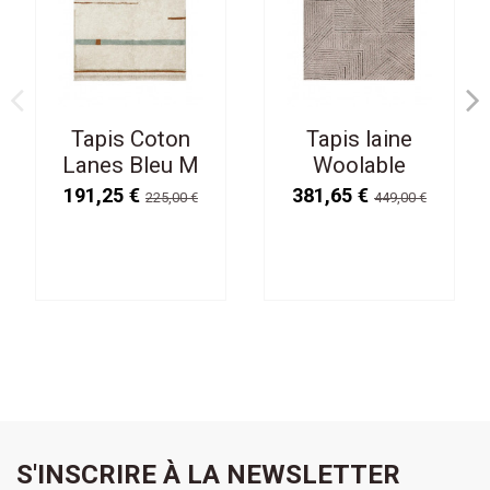
Tapis Coton
Tapis laine
Lanes Bleu M
Woolable
140 / 200 cm
Coffee
191,25 €
381,65 €
225,00 €
449,00 €
Lavable en
L170/240 cm
Machine
Lavable en
Machine
S'INSCRIRE À LA NEWSLETTER