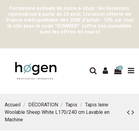
Fermeture estivale de notre e-shop : les livraisons
reprendront à partir du 24 août. Livraison offerte en
France métropolitaine dès 250€ d'achat - 10% sur tout
le site avec le code "SUMMER" (offre non cumulable
avec les offres en cours)
0
Accueil
DÉCORATION
Tapis
Tapis laine
Woolable Sheep White L170/240 cm Lavable en
Machine