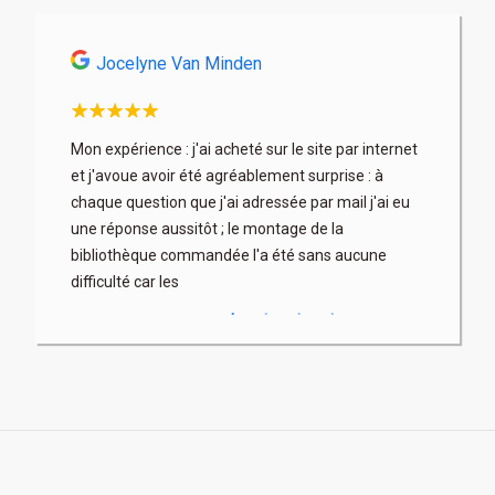
Jocelyne Van Minden
Astri
son
Mon expérience : j'ai acheté sur le site par internet
Très profe
x. Les
et j'avoue avoir été agréablement surprise : à
articles b
 fois à
chaque question que j'ai adressée par mail j'ai eu
au mieux) 
rix parfois
une réponse aussitôt ; le montage de la
contacter 
bibliothèque commandée l'a été sans aucune
difficulté car les