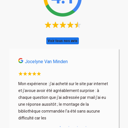
Voir tous nos avis
Jocelyne Van Minden
Astri
son
Mon expérience : j'ai acheté sur le site par internet
Très profe
x. Les
et j'avoue avoir été agréablement surprise : à
articles b
 fois à
chaque question que j'ai adressée par mail j'ai eu
au mieux) 
rix parfois
une réponse aussitôt ; le montage de la
contacter 
bibliothèque commandée l'a été sans aucune
difficulté car les