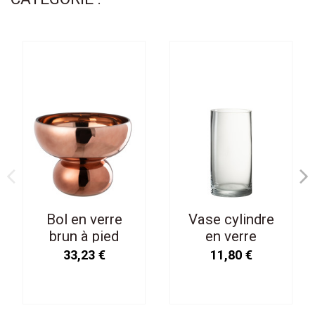
Bol en verre
Vase cylindre
brun à pied
en verre
arrondi
transparent
33,23 €
11,80 €
petit