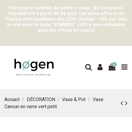
Fermeture estivale de notre e-shop : les livraisons
reprendront à partir du 24 août. Livraison offerte en
France métropolitaine dès 250€ d'achat - 10% sur tout
le site avec le code "SUMMER" (offre non cumulable
avec les offres en cours)
0
Accueil
DÉCORATION
Vase & Pot
Vase
Cancun en verre vert petit