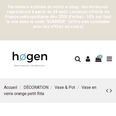
Fermeture estivale de notre e-shop : les livraisons
reprendront à partir du 24 août. Livraison offerte en
France métropolitaine dès 250€ d'achat - 10% sur tout
le site avec le code "SUMMER" (offre non cumulable
avec les offres en cours)
0
Accueil
DÉCORATION
Vase & Pot
Vase en
verre orange petit Rita