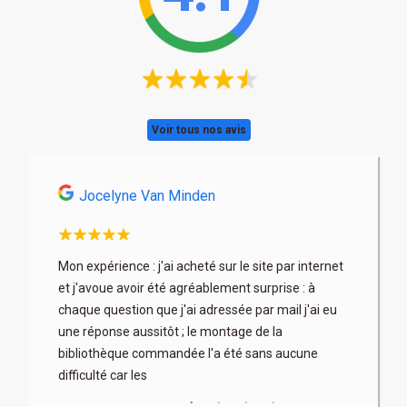
Voir tous nos avis
Jocelyne Van Minden
Astri
son
Mon expérience : j'ai acheté sur le site par internet
Très profe
x. Les
et j'avoue avoir été agréablement surprise : à
articles b
 fois à
chaque question que j'ai adressée par mail j'ai eu
au mieux) 
rix parfois
une réponse aussitôt ; le montage de la
contacter 
bibliothèque commandée l'a été sans aucune
difficulté car les