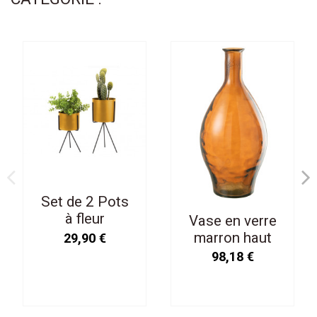
Set de 2 Pots
à fleur
Vase en verre
Pedestal
marron haut
29,90 €
Jaune Ocre
98,18 €
avec Support
Métal