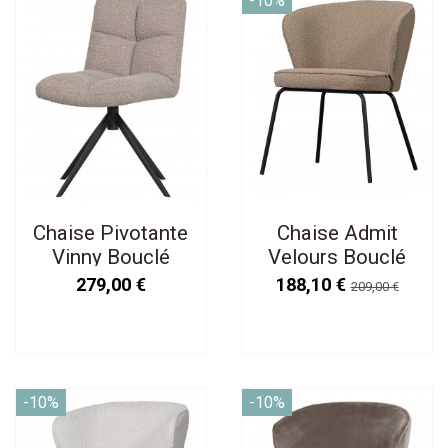
-10%
Chaise Pivotante
Chaise Admit
Vinny Bouclé
Velours Bouclé
Sable
Beige
279,00 €
188,10 €
209,00 €
-10%
-10%