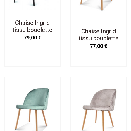
Chaise Ingrid
tissu bouclette
Chaise Ingrid
naturelle
79,00 €
tissu bouclette
naturelle pieds
77,00 €
façon bois