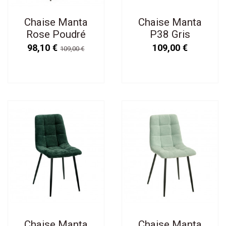
Chaise Manta
Chaise Manta
Rose Poudré
P38 Gris
Velours Ras
98,10 €
109,00 €
109,00 €
Chaise Manta
Chaise Manta