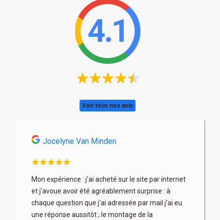
4.1
Voir tous nos avis
Jocelyne Van Minden
Astri
son
Mon expérience : j'ai acheté sur le site par internet
Très profe
x. Les
et j'avoue avoir été agréablement surprise : à
articles b
 fois à
chaque question que j'ai adressée par mail j'ai eu
au mieux) 
rix parfois
une réponse aussitôt ; le montage de la
contacter 