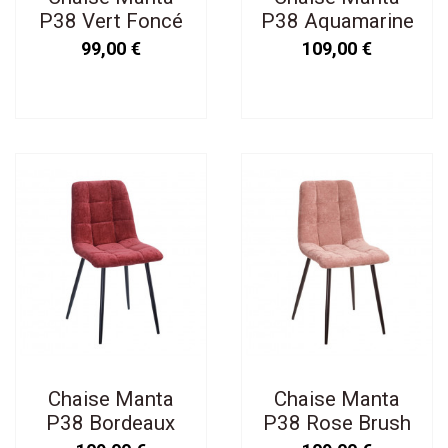
P38 Vert Foncé
P38 Aquamarine
Brush
Brush
99,00 €
109,00 €
Chaise Manta
Chaise Manta
P38 Bordeaux
P38 Rose Brush
Brush