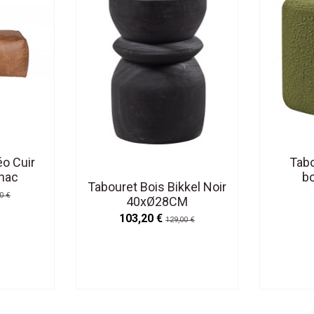
o Cuir
Tabo
nac
bo
Tabouret Bois Bikkel Noir
0 €
40xØ28CM
103,20 €
129,00 €