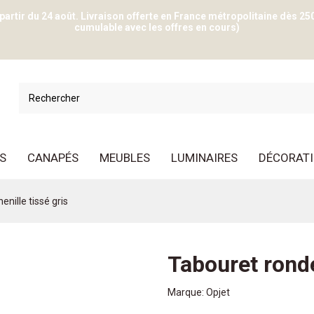
 partir du 24 août. Livraison offerte en France métropolitaine dès 25
cumulable avec les offres en cours)
S
CANAPÉS
MEUBLES
LUMINAIRES
DÉCORAT
nille tissé gris
Tabouret ronde
Marque:
Opjet