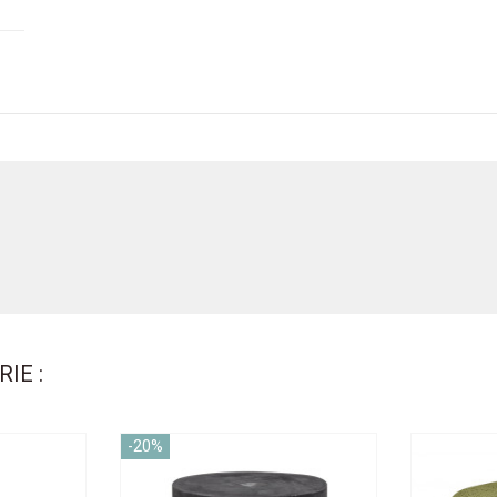
IE :
-20%