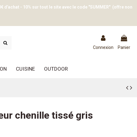
0€ d'achat - 10% sur tout le site avec le code "SUMMER" (offre non
Connexion
Panier
ION
CUISINE
OUTDOOR
ur chenille tissé gris