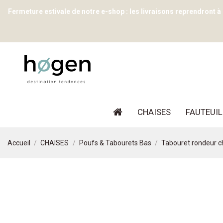
Fermeture estivale de notre e-shop : les livraisons reprendront à
CHAISES
FAUTEUIL
Accueil
CHAISES
Poufs & Tabourets Bas
Tabouret rondeur che