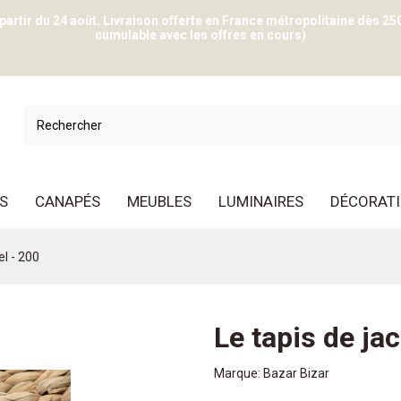
 partir du 24 août. Livraison offerte en France métropolitaine dès 25
cumulable avec les offres en cours)
S
CANAPÉS
MEUBLES
LUMINAIRES
DÉCORAT
el - 200
Le tapis de jac
Marque:
Bazar Bizar