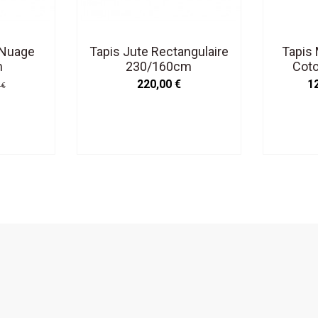
 Nuage
Tapis Jute Rectangulaire
Tapis
m
230/160cm
Cot
Lava
220,00 €
1
 €