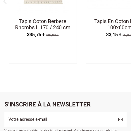
Tapis Coton Berbere
Tapis En Coton
Rhombs L 170 / 240 cm
100x60c
Lavable en Machine
335,75 €
33,15 €
395,00 €
39,00
S'INSCRIRE À LA NEWSLETTER
Vous pouvez vous désinscrire à tout moment. Vous trouverez pour cela nos