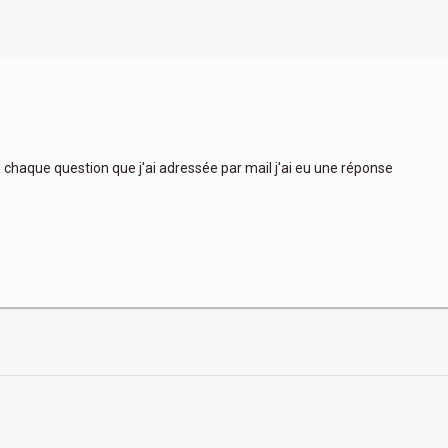
 à chaque question que j'ai adressée par mail j'ai eu une réponse
Très
plus