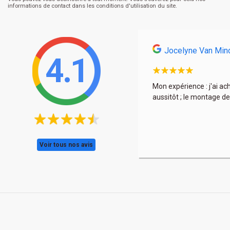
informations de contact dans les conditions d'utilisation du site.
Jocelyne Van Min
4.1
s et encore une fois à très bon prix. La déco est
Mon expérience : j'ai ac
aussitôt ; le montage de
Voir tous nos avis