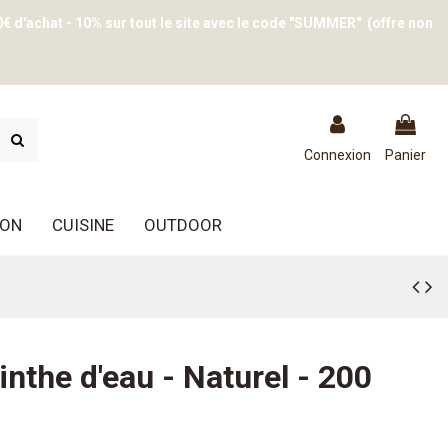
0€ d'achat - 10% sur tout le site avec le code "SUMMER" (offre non
Connexion
Panier
ION
CUISINE
OUTDOOR
inthe d'eau - Naturel - 200