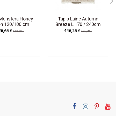
 Monstera Honey
Tapis Laine Autumn
on 120/180 cm
Breeze L 170 / 240cm
ble en Machine
Lavable en Machine
26,65 €
446,25 €
149,00 €
525,00 €