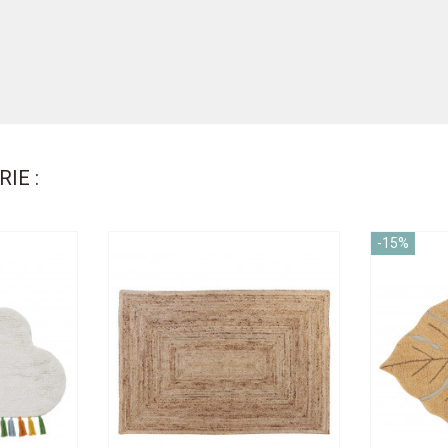
IE :
-15%