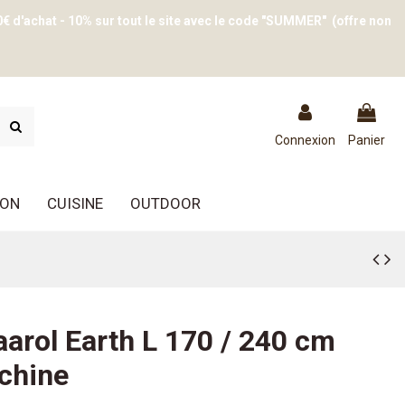
0€ d'achat - 10% sur tout le site avec le code "SUMMER" (offre non
Connexion
Panier
ION
CUISINE
OUTDOOR
arol Earth L 170 / 240 cm
chine