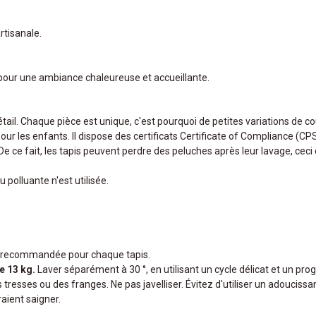
tisanale.
pour une ambiance chaleureuse et accueillante.
détail. Chaque pièce est unique, c'est pourquoi de petites variations de 
our les enfants. Il dispose des certificats Certificate of Compliance (CP
 De ce fait, les tapis peuvent perdre des peluches après leur lavage, cec
 polluante n'est utilisée.
ité recommandée pour chaque tapis.
e 13 kg.
Laver séparément à 30 °, en utilisant un cycle délicat et un pr
s tresses ou des franges. Ne pas javelliser. Évitez d'utiliser un adoucissa
raient saigner.