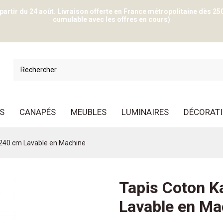
 partir du 24 août. Livraison offerte en France métropolitaine dès 25
cumulable avec les offres en cours)
S
CANAPÉS
MEUBLES
LUMINAIRES
DÉCORAT
/ 240 cm Lavable en Machine
Tapis Coton Ka
Lavable en Ma