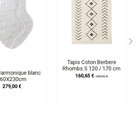
Tapis Coton Berbere
Rhombs S 120 / 170 cm
Harmonique blanc
Lavable en Machine
160,65 €
189,00 €
160X230cm
279,00 €