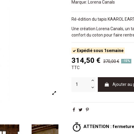
Marque:
Lorena Canals
Ré-édition du tapis KAAROL EART
Une création
Lorena Canals,
un t
confort du coton pour faire rentre
Expédié sous 1semaine
314,50 €
370,00 €
-15%
TTC
Ajouter au 
ATTENTION : fermeture e