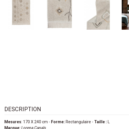
DESCRIPTION
Mesures
: 170 X 240 cm -
Forme:
Rectangulaire -
Taille :
L
Marque:
Lorena Canals