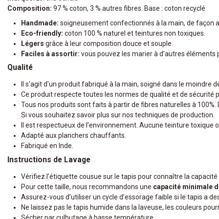
Composition:
97 % coton, 3 % autres fibres. Base : coton recyclé
Handmade:
soigneusement confectionnés à la main, de façon ar
Eco-friendly:
coton 100 % naturel et teintures non toxiques.
Légers
grâce à leur composition douce et souple.
Faciles à assortir:
vous pouvez les marier à d'autres éléments 
Qualité
Il s'agit d'un produit fabriqué à la main, soigné dans le moindre 
Ce produit respecte toutes les normes de qualité et de sécurité p
Tous nos produits sont faits à partir de fibres naturelles à 100%.
Si vous souhaitez savoir plus sur nos techniques de production.
Il est respectueux de l’environnement. Aucune teinture toxique ou
Adapté aux planchers chauffants.
Fabriqué en Inde.
Instructions de Lavage
Vérifiez l’étiquette cousue sur le tapis pour connaître la capac
Pour cette taille, nous recommandons une
capacité minimale d
Assurez-vous d’utiliser un cycle d’essorage faible si le tapis a de
Ne laissez pas le tapis humide dans la laveuse, les couleurs pour
Sécher par culbutage à basse température.