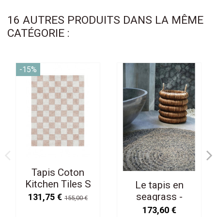
16 AUTRES PRODUITS DANS LA MÊME
CATÉGORIE :
-15%
Tapis Coton
Kitchen Tiles S
Le tapis en
120 / 160 cm
seagrass -
131,75 €
155,00 €
Lavable en
Naturel Noir -
173,60 €