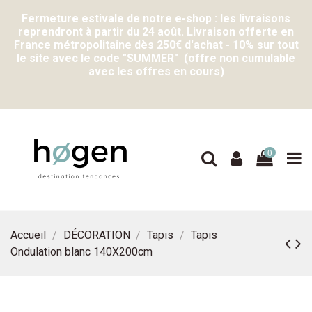
Fermeture estivale de notre e-shop : les livraisons
reprendront à partir du 24 août. Livraison offerte en
France métropolitaine dès 250€ d'achat - 10% sur tout
le site avec le code "SUMMER" (offre non cumulable
avec les offres en cours)
0
Accueil
DÉCORATION
Tapis
Tapis
Ondulation blanc 140X200cm