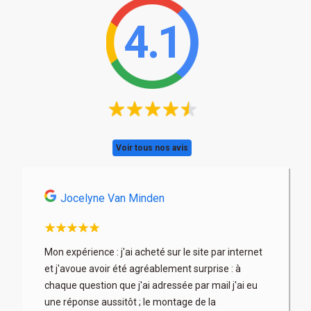
4.1
Voir tous nos avis
Jocelyne Van Minden
Astri
son
Mon expérience : j'ai acheté sur le site par internet
Très profe
x. Les
et j'avoue avoir été agréablement surprise : à
articles b
 fois à
chaque question que j'ai adressée par mail j'ai eu
au mieux) 
rix parfois
une réponse aussitôt ; le montage de la
contacter 