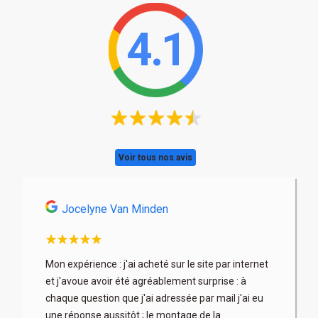
4.1
Voir tous nos avis
Jocelyne Van Minden
Astri
son
Mon expérience : j'ai acheté sur le site par internet
Très profe
x. Les
et j'avoue avoir été agréablement surprise : à
articles b
 fois à
chaque question que j'ai adressée par mail j'ai eu
au mieux) 
rix parfois
une réponse aussitôt ; le montage de la
contacter 