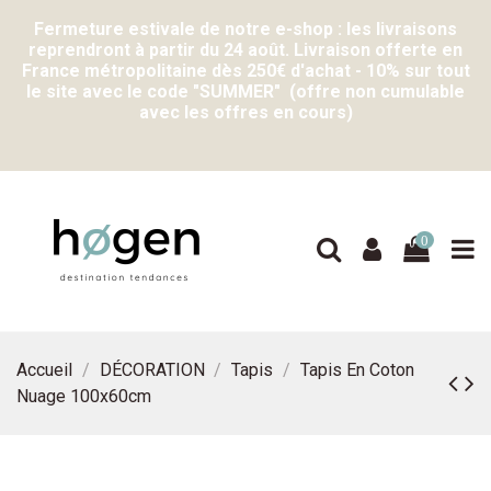
Fermeture estivale de notre e-shop : les livraisons
reprendront à partir du 24 août. Livraison offerte en
France métropolitaine dès 250€ d'achat - 10% sur tout
le site avec le code "SUMMER" (offre non cumulable
avec les offres en cours)
0
Accueil
DÉCORATION
Tapis
Tapis En Coton
Nuage 100x60cm