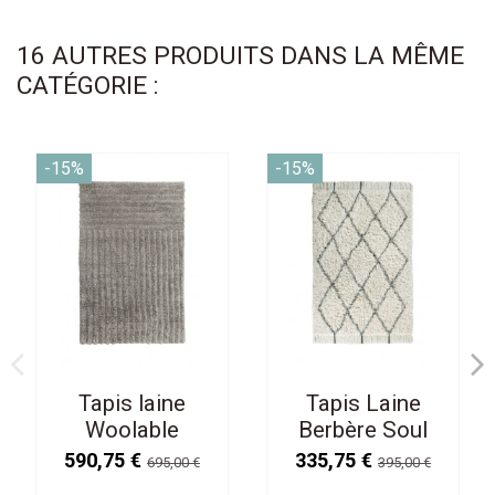
16 AUTRES PRODUITS DANS LA MÊME
CATÉGORIE :
-15%
-15%
Tapis laine
Tapis Laine
Woolable
Berbère Soul
L170/240 cm
140/200cm
590,75 €
335,75 €
695,00 €
395,00 €
Lavable en
Lavable en