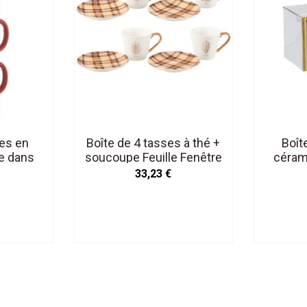
ses en
Boîte de 4 tasses à thé +
Boît
e dans
soucoupe Feuille Fenêtre
céram
deau.
en céramique Marron
33,23 €
Grand