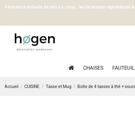
Fermeture estivale de notre e-shop : les livraisons reprendront à
CHAISES
FAUTEUIL
Accueil
CUISINE
Tasse et Mug
Boîte de 4 tasses à thé + so