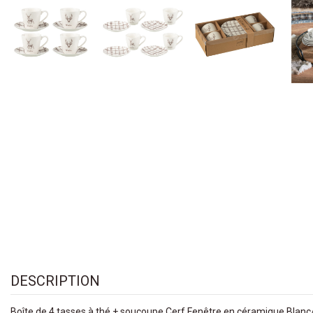
DESCRIPTION
Boîte de 4 tasses à thé + soucoupe Cerf Fenêtre en céramique Blanc/