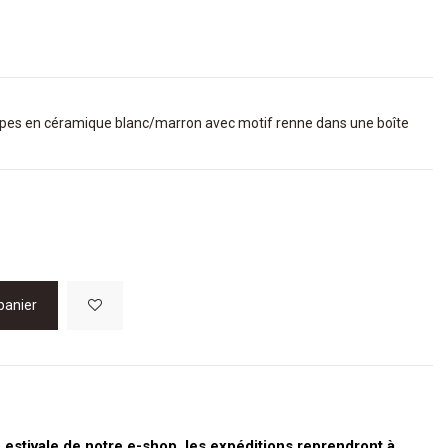
oupes en céramique blanc/marron avec motif renne dans une boîte
panier
stivale de notre e-shop, les expéditions reprendront à