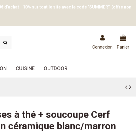
0€ d'achat - 10% sur tout le site avec le code "SUMMER" (offre non
Connexion
Panier
ION
CUISINE
OUTDOOR
ses à thé + soucoupe Cerf
n céramique blanc/marron