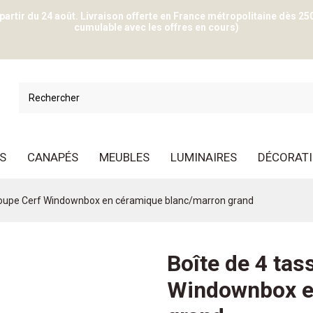
 partir du 24 août. Livraison offerte en France métropolitaine dès 25
cumulable avec les offres en cours)
S
CANAPÉS
MEUBLES
LUMINAIRES
DÉCORAT
ucoupe Cerf Windownbox en céramique blanc/marron grand
Boîte de 4 tas
Windownbox e