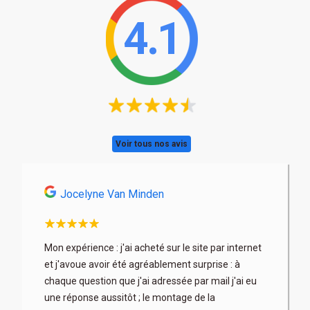
4.1
Voir tous nos avis
Jocelyne Van Minden
Astri
son
Mon expérience : j'ai acheté sur le site par internet
Très profe
x. Les
et j'avoue avoir été agréablement surprise : à
articles b
 fois à
chaque question que j'ai adressée par mail j'ai eu
au mieux) 
rix parfois
une réponse aussitôt ; le montage de la
contacter 