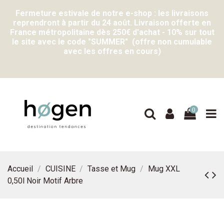
Fermeture estivale de notre e-shop : les livraisons
reprendront à partir du 24 août. Livraison offerte en
France métropolitaine dès 250€ d'achat - 10% sur tout
le site avec le code "SUMMER" (offre non cumulable
avec les offres en cours)
0
Accueil
CUISINE
Tasse et Mug
Mug XXL
0,50l Noir Motif Arbre