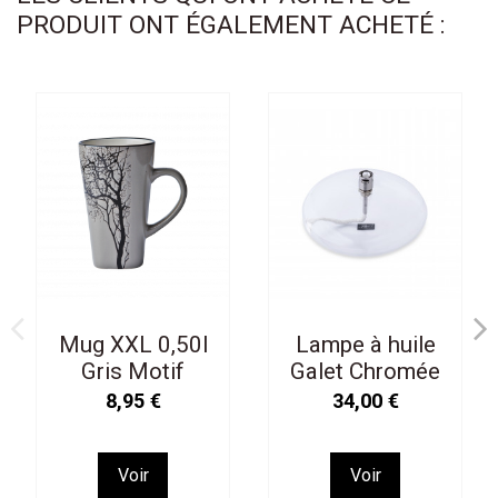
PRODUIT ONT ÉGALEMENT ACHETÉ :
Mug XXL 0,50l
Lampe à huile
Gris Motif
Galet Chromée
Arbre
14cm M
8,95 €
34,00 €
Voir
Voir