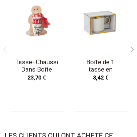
Tasse+Chaussettes
Boîte de 1
Dans Boîte
tasse en
Cadeau
céramique
23,70 €
8,42 €
Céramique
blanche/or
Rouge
LES CLIENTS QUI ONT ACHETÉ CE