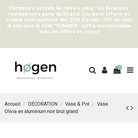
Fermeture estivale de notre e-shop : les livraisons
reprendront à partir du 24 août. Livraison offerte en
France métropolitaine dès 250€ d'achat - 10% sur tout
le site avec le code "SUMMER" (offre non cumulable
avec les offres en cours)
0
Accueil
DÉCORATION
Vase & Pot
Vase
Olivia en aluminium noir brut grand