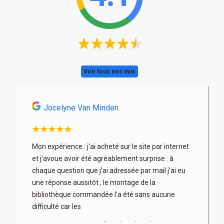
Voir tous nos avis
Jocelyne Van Minden
Astri
son
Mon expérience : j'ai acheté sur le site par internet
Très profe
x. Les
et j'avoue avoir été agréablement surprise : à
articles b
 fois à
chaque question que j'ai adressée par mail j'ai eu
au mieux) 
rix parfois
une réponse aussitôt ; le montage de la
contacter 
bibliothèque commandée l'a été sans aucune
difficulté car les